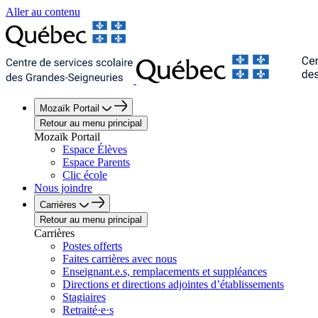
Aller au contenu
Mozaïk Portail
Retour au menu principal
Mozaïk Portail
Espace Élèves
Espace Parents
Clic école
Nous joindre
Carrières
Retour au menu principal
Carrières
Postes offerts
Faites carrières avec nous
Enseignant.e.s, remplacements et suppléances
Directions et directions adjointes d’établissements
Stagiaires
Retraité·e·s