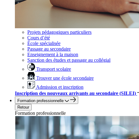
Projets pédagogiques particuliers
Cours d’été
École spécialisée
Passage au secondaire
Enseignement à la maison
Sanction des études et passage au collégial
Transport scolaire
Trouver une école secondaire
Admission et inscription
Inscription des nouveaux arrivants au secondaire (SILEI)
Formation professionnelle
Retour
Formation professionnelle