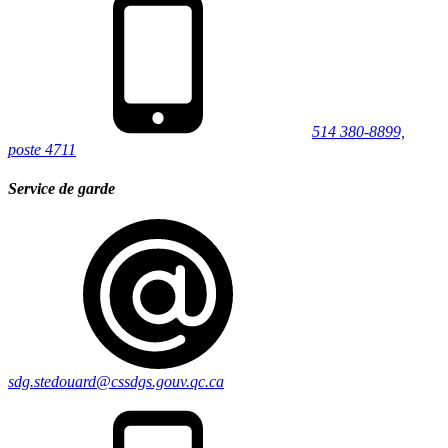
514 380-8899,
poste 4711
Service de garde
sdg.stedouard@cssdgs.gouv.qc.ca