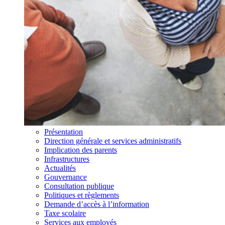
Présentation
Direction générale et services administratifs
Implication des parents
Infrastructures
Actualités
Gouvernance
Consultation publique
Politiques et règlements
Demande d’accès à l’information
Taxe scolaire
Services aux employés