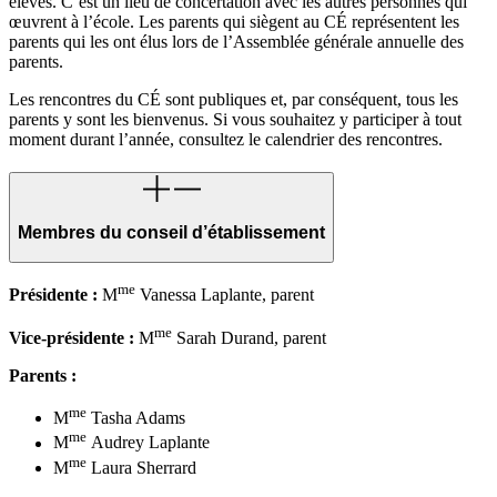
élèves. C’est un lieu de concertation avec les autres personnes qui
œuvrent à l’école. Les parents qui siègent au CÉ représentent les
parents qui les ont élus lors de l’Assemblée générale annuelle des
parents.
Les rencontres du CÉ sont publiques et, par conséquent, tous les
parents y sont les bienvenus. Si vous souhaitez y participer à tout
moment durant l’année, consultez le calendrier des rencontres.
Membres du conseil d’établissement
me
Présidente :
M
Vanessa Laplante, parent
me
Vice-présidente :
M
Sarah Durand, parent
Parents :
me
M
Tasha Adams
me
M
Audrey Laplante
me
M
Laura Sherrard