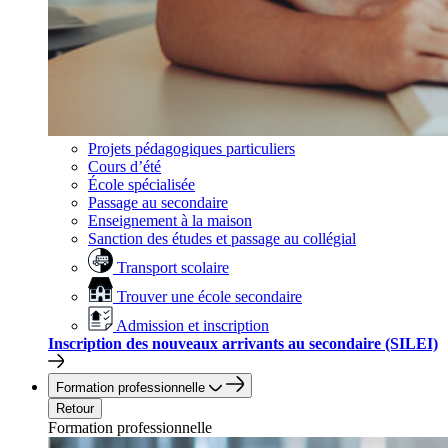
Projets pédagogiques particuliers
Cours d’été
École spécialisée
Passage au secondaire
Enseignement à la maison
Sanction des études et passage au collégial
Transport scolaire
Trouver une école secondaire
Admission et inscription
Inscription des nouveaux arrivants au secondaire (SILEI)
Formation professionnelle
Retour
Formation professionnelle