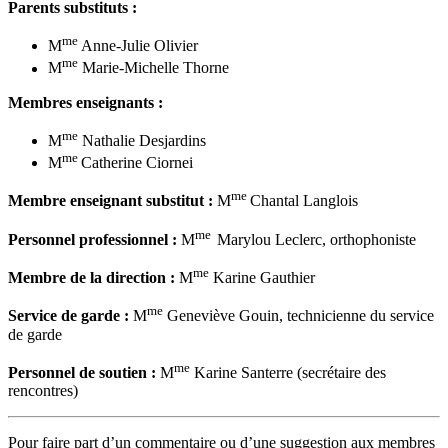
Parents substituts :
me
M
Anne-Julie Olivier
me
M
Marie-Michelle Thorne
Membres enseignants :
me
M
Nathalie Desjardins
me
M
Catherine Ciornei
me
Membre enseignant substitut :
M
Chantal Langlois
me
Personnel professionnel :
M
Marylou Leclerc, orthophoniste
me
Membre de la direction :
M
Karine Gauthier
me
Service de garde :
M
Geneviève Gouin, technicienne du service
de garde
me
Personnel de soutien :
M
Karine Santerre (secrétaire des
rencontres)
Pour faire part d’un commentaire ou d’une suggestion aux membres