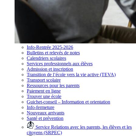
Info-Rentrée 2025-2026
Bulletins et relevés de notes
Calendriers scolaires
Services professionnels aux élèves
Admission et inscription
Transition de l’école vers la vie active (TEVA)
Transport scolaire
Ressources pour les parents
Paiement en ligne
Trouver une école
Guichet-conseil – Information et orientation
Info-fermeture
Nouveaux arrivants
Santé et prévention
Service Relations avec les parents, les élèves et les
citoyens (SRPEC)